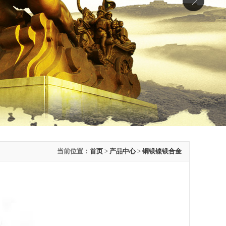
当前位置：
首页
>
产品中心
>
铜镁镍镁合金