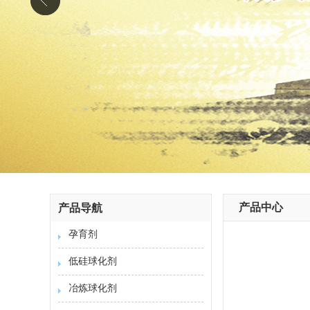
产品中心
产品导航
孕育剂
低硅球化剂
冶炼球化剂