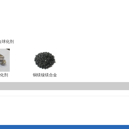
金球化剂
球化剂
铜镁镍镁合金