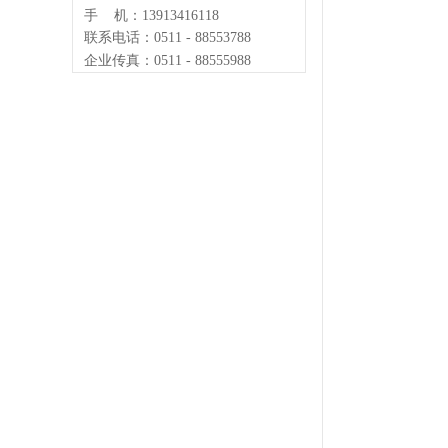
手 机：13913416118
联系电话：0511 - 88553788
企业传真：0511 - 88555988