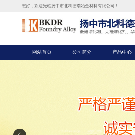
您好，欢迎光临扬中市北科德瑞冶金材料有限公司！
网站首页
公司简介
产品中心