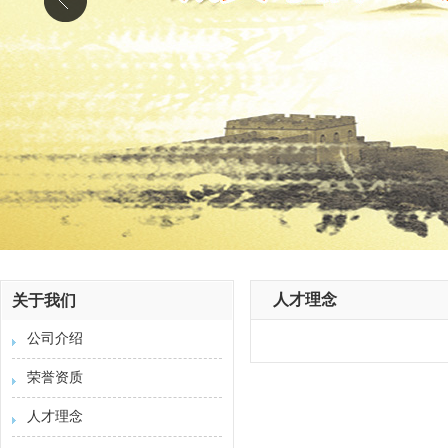
人才理念
关于我们
公司介绍
荣誉资质
人才理念