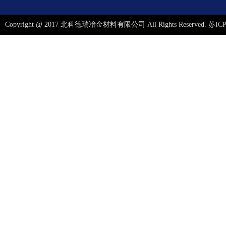
Copyright @ 2017 北科德瑞冶金材料有限公司 All Rights Reserved.
苏ICP