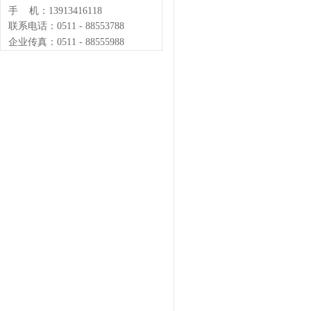
手 机：13913416118
联系电话：0511 - 88553788
企业传真：0511 - 88555988