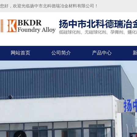
您好，欢迎光临扬中市北科德瑞冶金材料有限公司！
网站首页
公司简介
产品中心