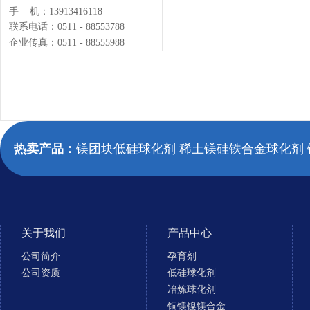
手 机：13913416118
联系电话：0511 - 88553788
企业传真：0511 - 88555988
热卖产品：
镁团块低硅球化剂 稀土镁硅铁合金球化剂 
关于我们
产品中心
公司简介
孕育剂
公司资质
低硅球化剂
冶炼球化剂
铜镁镍镁合金