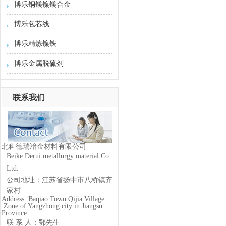
博乐铜镁镍镁合金
博乐包芯线
博乐精炼镍铁
博乐金属脱硫剂
联系我们
北科德瑞冶金材料有限公司
Beike Derui metallurgy material Co.
Ltd.
公司地址：江苏省扬中市八桥镇齐
家村
Address: Baqiao Town Qijia Village
Zone of Yangzhong city in Jiangsu
Province
联 系 人：鄂先生