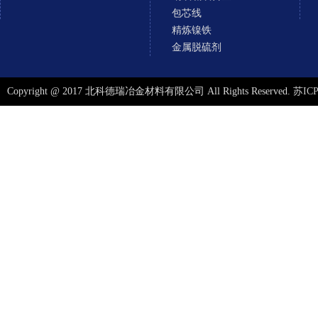
包芯线
精炼镍铁
金属脱硫剂
Copyright @ 2017 北科德瑞冶金材料有限公司 All Rights Reserved.
苏ICP