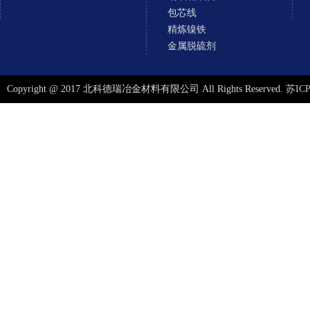
包芯线
精炼镍铁
金属脱硫剂
Copyright @ 2017 北科德瑞冶金材料有限公司 All Rights Reserved.
苏ICP