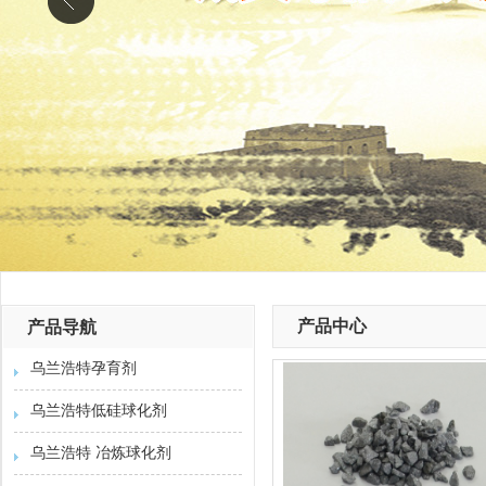
产品中心
产品导航
乌兰浩特孕育剂
乌兰浩特低硅球化剂
乌兰浩特 冶炼球化剂