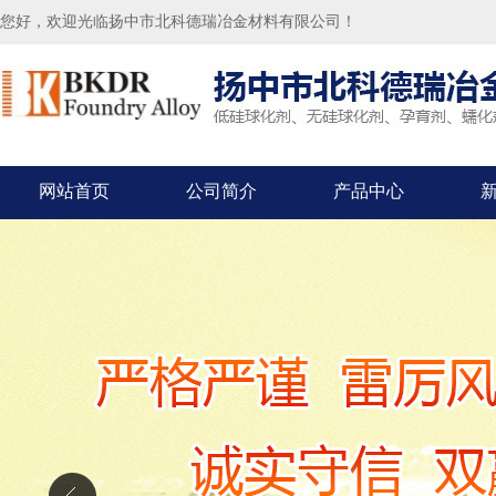
您好，欢迎光临扬中市北科德瑞冶金材料有限公司！
网站首页
公司简介
产品中心