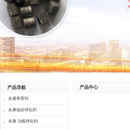
产品中心
产品导航
永康孕育剂
永康低硅球化剂
永康 冶炼球化剂