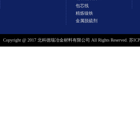
包芯线
精炼镍铁
金属脱硫剂
Copyright @ 2017 北科德瑞冶金材料有限公司 All Rights Reserved.
苏ICP