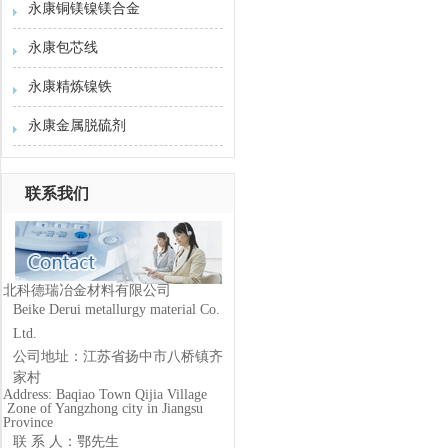
永康铜镁镍镁合金
永康包芯线
永康精炼镍铁
永康金属脱硫剂
联系我们
北科德瑞冶金材料有限公司
Beike Derui metallurgy material Co.
Ltd.
公司地址：江苏省扬中市八桥镇齐
家村
Address: Baqiao Town Qijia Village
Zone of Yangzhong city in Jiangsu
Province
联 系 人：鄂先生