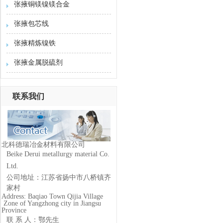
张掖铜镁镍镁合金
张掖包芯线
张掖精炼镍铁
张掖金属脱硫剂
联系我们
北科德瑞冶金材料有限公司
Beike Derui metallurgy material Co.
Ltd.
公司地址：江苏省扬中市八桥镇齐
家村
Address: Baqiao Town Qijia Village
Zone of Yangzhong city in Jiangsu
Province
联 系 人：鄂先生